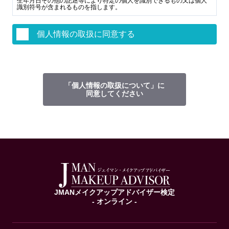
生年月日その他の記述等により特定の個人を識別できるもの又は個人
識別符号が含まれるものを指します。
第2条（個人情報の取得と利用）
個人情報の取扱に同意する
当社は、以下の目的に必要な範囲で、ご本人の個⼈情報を取得し、取
得した情報を利用させていただきます。以下の⽬的の範囲を超えて個
⼈情報を利⽤する場合には、事前に適切な⽅法でご本人からの同意を
得るものとします。
当社のサービス（以下「本サービス」といいます。）を提供
するため
本サービスの内容を改良・改善し、又は新サービスを開発す
「個人情報の取扱について」に
るため
同意してください
本サービスの新機能、更新情報、キャンペーン等及び当社が
提供する他のサービスのご案内（電子メール、チラシ、その他のダ
イレクトメールの送付を含む）のため
メンテナンス、重要なお知らせなど必要に応じたご連絡のた
送信する
め
本サービスに関する利用者からのお問い合わせに回答するた
め（本人確認を行うことを含む）
本サービスの利用状況を利用者にご報告するため
本サービスに関するアンケート・取材等のご協力依頼や各種
イベントへのご参加をお願いし、又はその結果などをご報告するた
め
本サービスの利用履歴等を調査・分析し、その結果を本サー
ビスの改良・開発や広告の配信に利用するため
利用規約に違反した利用者や、不正・不当な目的で本サービ
スを利用しようとする利用者の特定をし、ご利用をお断りするため
JMANメイクアップアドバイザー検定
- オンライン -
第3条（個人情報の管理と保護）
お個人情報の管理は、厳重に行うこととし、次に掲げる場合を除き、